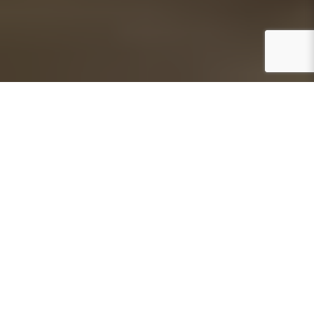
Amêndoa é
tudo
o que somos
A nossa missão é produzir as melhores
amêndoas mediterrânicas. Utilizamos
ferramentas de
Smart Farming
e tecnologia de
ponta para garantir uma produção consistente e
sustentável. Do interior de Portugal para o