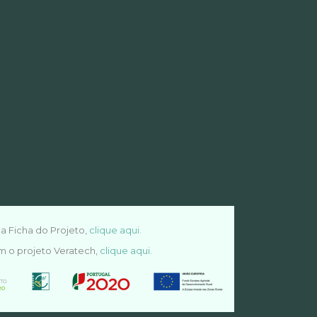
a Ficha do Projeto,
clique aqui.
m o projeto Veratech,
clique aqui.