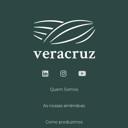
Quem Somos
As nossas amêndoas
Como produzimos